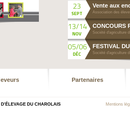
23
Vente aux en
SEPT
Association des éleveu
13/14
CONCOURS 
CHAROLLES
NOV
Société d'agriculture 
05/06
FESTIVAL D
DÉC
Société d'agriculture 
leveurs
Partenaires
T D'ÉLEVAGE DU CHAROLAIS
Mentions lég