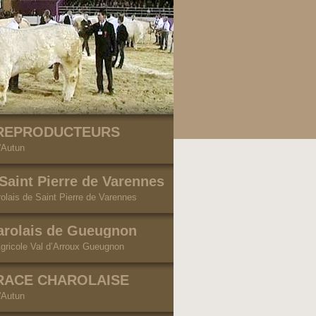
REPRODUCTEURS
d'Autun
Saint Pierre de Varennes
olais de Saint Pierre de Varennes
arolais de Gueugnon
gricole Val d’Arroux Gueugnon
RACE CHAROLAISE
d'Autun