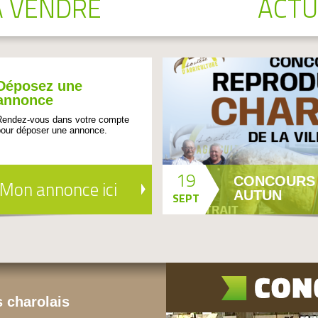
À VENDRE
ACTU
Déposez une
annonce
Rendez-vous dans votre compte
pour déposer une annonce.
19
CONCOURS
Mon annonce ici
AUTUN
SEPT
 charolais