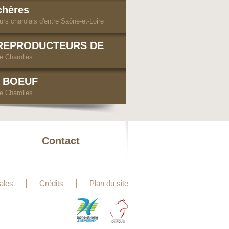
chères
rs charolais d'entre Saône-et-Loire
REPRODUCTEURS DE
de Charolles
U BOEUF
de Charolles
Contact
ales
Crédits
Plan du site