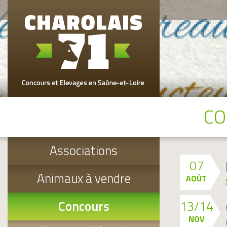
CO
Associations
07
Animaux à vendre
AOÛT
Concours
13/14
NOV