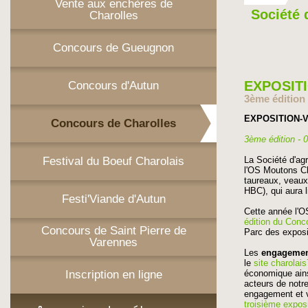
Vente aux enchères de
Société 
Charolles
Concours de Gueugnon
EXPOSIT
Concours d'Autun
3ème édition 
EXPOSITION-
Concours de Charolles
3ème édition - 
Festival du Boeuf Charolais
La Société d'agr
l'OS Moutons Ch
taureaux, veaux
HBC), qui aura l
Festi'Viande d'Autun
Cette année l'O
édition du Conc
Concours de Saint Pierre de
Parc des exposi
Varennes
Les
engagement
le
site charolais
Inscription en ligne
économique ainsi
acteurs de notre
engagement et v
troisième expos